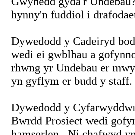
Gwynedd gyda'r Undebau?
hynny'n fuddiol i drafodae
Dywedodd y Cadeiryd bod 
wedi ei gwblhau a gofynn
rhwng yr Undebau er mwy
yn gyflym er budd y staff.
Dywedodd y Cyfarwyddwr C
Bwrdd Prosiect wedi gofyn
hamserlen. Ni chafwyd ym