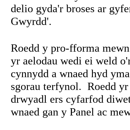
delio gyda'r broses ar gyfer
Gwyrdd'.
Roedd y pro-fforma mewn 
yr aelodau wedi ei weld o'
cynnydd a wnaed hyd yma 
sgorau terfynol. Roedd yr
drwyadl ers cyfarfod diwet
wnaed gan y Panel ac mew