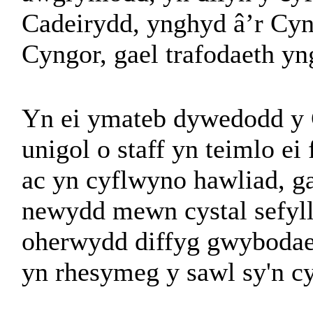
Cadeirydd, ynghyd â’r Cy
Cyngor, gael trafodaeth yn
Yn ei ymateb dywedodd y 
unigol o staff yn teimlo ei
ac yn cyflwyno hawliad, gal
newydd mewn cystal sefyllf
oherwydd diffyg gwybodaet
yn rhesymeg y sawl sy'n c