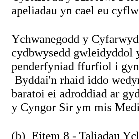
apeliadau yn cael eu cyflw
Ychwanegodd y Cyfarwyddw
cydbwysedd gwleidyddol y
penderfyniad ffurfiol i gyn
Byddai'n rhaid iddo wedy
baratoi ei adroddiad ar g
y Cyngor Sir ym mis Medi
(b)
Eitem 8 - Taliadau Yc