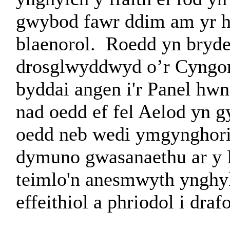
gwybod fawr ddim am yr ho
blaenorol. Roedd yn bryde
drosglwyddwyd o’r Cyngor S
byddai angen i'r Panel hw
nad oedd ef fel Aelod yn 
oedd neb wedi ymgynghori 
dymuno gwasanaethu ar y 
teimlo'n anesmwyth ynghyl
effeithiol a phriodol i dra