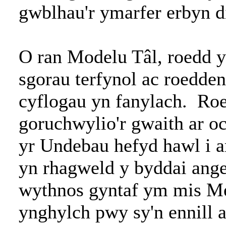
gwblhau'r ymarfer erbyn 
O ran Modelu Tâl, roedd 
sgorau terfynol ac roedden
cyflogau yn fanylach. Ro
goruchwylio'r gwaith ar o
yr Undebau hefyd hawl i 
yn rhagweld y byddai ange
wythnos gyntaf ym mis Me
ynghylch pwy sy'n ennill a