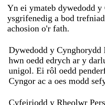
Yn ei ymateb dywedodd y C
ysgrifenedig a bod trefnia
achosion o'r fath.
Dywedodd y Cynghorydd H.
hwn oedd edrych ar y darl
unigol. Ei rôl oedd pender
Cyngor ac a oes modd sefyd
Cyfeiriodd y Rheolwr Pers