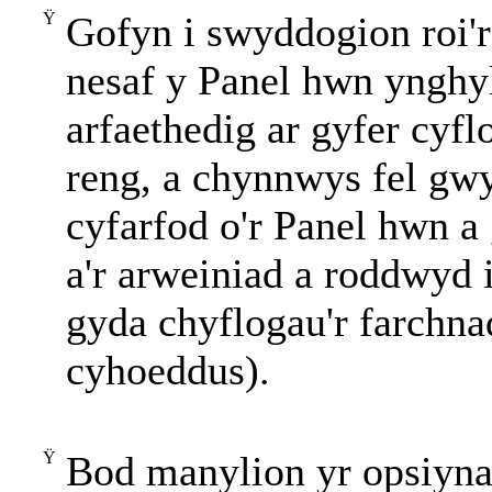
Ÿ
Gofyn i swyddogion roi'
nesaf y Panel hwn ynghy
arfaethedig ar gyfer cyfl
reng, a chynnwys fel gw
cyfarfod o'r Panel hwn 
a'r arweiniad a roddwyd 
gyda chyflogau'r farchna
cyhoeddus).
Ÿ
Bod manylion yr opsiyna