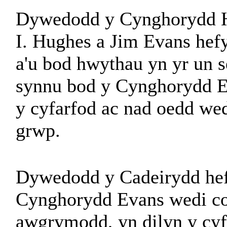
Dywedodd y Cynghorydd H
I. Hughes a Jim Evans hef
a'u bod hwythau yn yr un 
synnu bod y Cynghorydd E
y cyfarfod ac nad oedd wed
grwp.
Dywedodd y Cadeirydd hef
Cynghorydd Evans wedi cod
awgrymodd, yn dilyn y cyfa