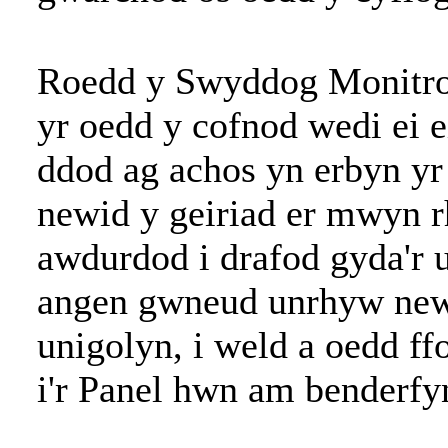
Roedd y Swyddog Monitro 
yr oedd y cofnod wedi ei e
ddod ag achos yn erbyn 
newid y geiriad er mwyn r
awdurdod i drafod gyda'r 
angen gwneud unrhyw newi
unigolyn, i weld a oedd f
i'r Panel hwn am benderfy