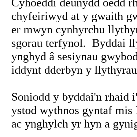
Cyhoeddi deunydd oedd rh
chyfeiriwyd at y gwaith g
er mwyn cynhyrchu llythyr
sgorau terfynol. Byddai ll
ynghyd â sesiynau gwybodae
iddynt dderbyn y llythyrau
Soniodd y byddai'n rhaid i
ystod wythnos gyntaf mis
ac ynghylch yr hyn a gyni