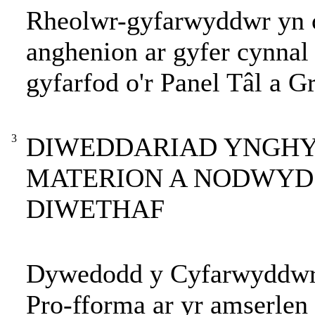
Rheolwr-gyfarwyddwr yn c
anghenion ar gyfer cynnal 
gyfarfod o'r Panel Tâl a G
3
DIWEDDARIAD YNGHY
MATERION A NODWYD 
DIWETHAF
Dywedodd y Cyfarwyddwr C
Pro-fforma ar yr amserlen