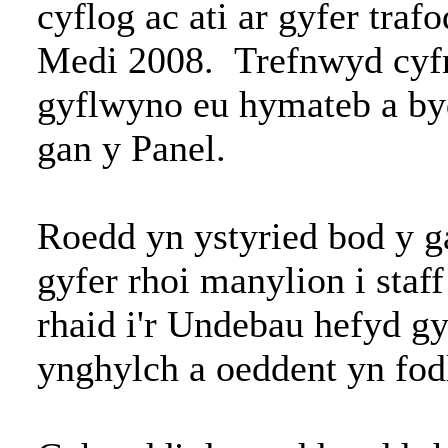
cyflog ac ati ar gyfer tra
Medi 2008. Trefnwyd cyfn
gyflwyno eu hymateb a by
gan y Panel.
Roedd yn ystyried bod y ga
gyfer rhoi manylion i sta
rhaid i'r Undebau hefyd g
ynghylch a oeddent yn fo