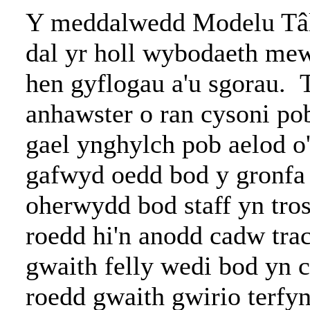
Y meddalwedd Modelu Tâl 
dal yr holl wybodaeth mewn
hen gyflogau a'u sgorau. 
anhawster o ran cysoni po
gael ynghylch pob aelod o'
gafwyd oedd bod y gronfa
oherwydd bod staff yn tros
roedd hi'n anodd cadw tra
gwaith felly wedi bod yn c
roedd gwaith gwirio terfyn