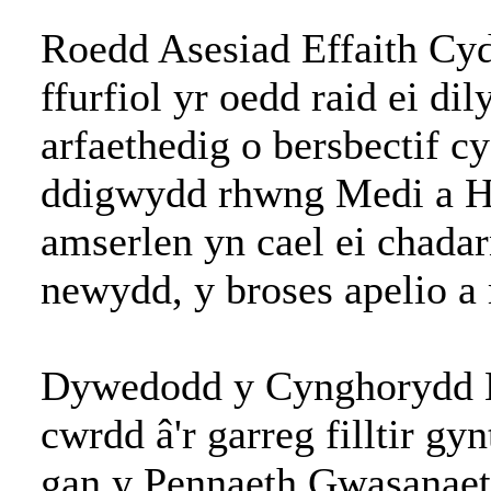
Roedd Asesiad Effaith Cy
ffurfiol yr oedd raid ei di
arfaethedig o bersbectif c
ddigwydd rhwng Medi a Hy
amserlen yn cael ei chadar
newydd, y broses apelio a 
Dywedodd y Cynghorydd H.
cwrdd â'r garreg filltir gy
gan y Pennaeth Gwasanaet