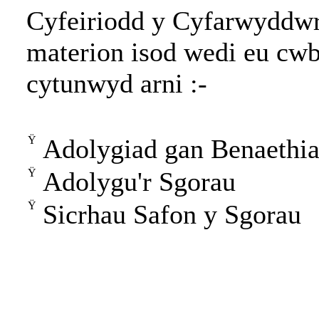
Cyfeiriodd y Cyfarwyddwr C
materion isod wedi eu cwb
cytunwyd arni :-
Ÿ
Adolygiad gan Benaethi
Ÿ
Adolygu'r Sgorau
Ÿ
Sicrhau Safon y Sgorau