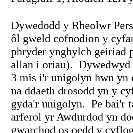
Dywedodd y Rheolwr Pers
ôl gweld cofnodion y cyfa
phryder ynghylch geiriad p
allan i oriau). Dywedwyd 
3 mis i'r unigolyn hwn yn
na ddaeth drosodd yn y cy
gyda'r unigolyn. Pe bai'r 
arferol yr Awdurdod yn do
gwarchod os oedd y cyflo