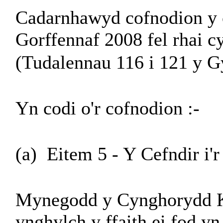
Cadarnhawyd cofnodion y c
Gorffennaf 2008 fel rhai c
(Tudalennau 116 i 121 y Gy
Yn codi o'r cofnodion :-
(a)
Eitem 5 - Y Cefndir i'
Mynegodd y Cynghorydd K
ynghylch y ffaith ei fod y