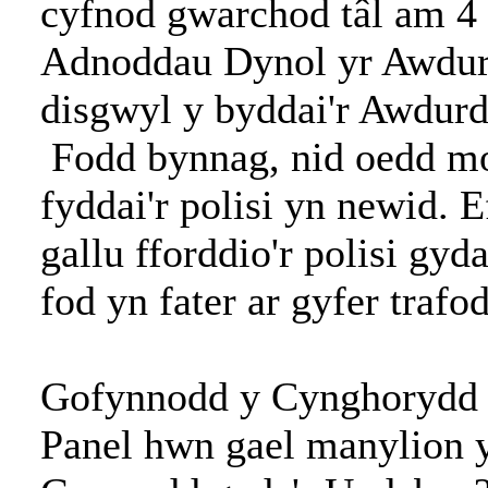
cyfnod gwarchod tâl am 4 
Adnoddau Dynol yr Awdu
disgwyl y byddai'r Awdurd
Fodd bynnag, nid oedd mo
fyddai'r polisi yn newid. 
gallu fforddio'r polisi gyd
fod yn fater ar gyfer trafo
Gofynnodd y Cynghorydd H
Panel hwn gael manylion y