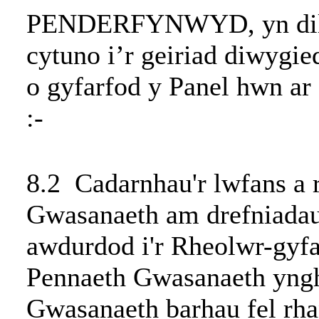
PENDERFYNWYD, yn dily
cytuno i’r geiriad diwygie
o gyfarfod y Panel hwn ar
:-
8.2 Cadarnhau'r lwfans a 
Gwasanaeth am drefniadau y
awdurdod i'r Rheolwr-gyf
Pennaeth Gwasanaeth ynghy
Gwasanaeth barhau fel rhan