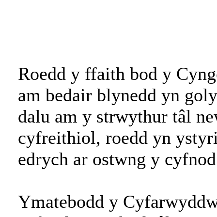
Roedd y ffaith bod y Cyn
am bedair blynedd yn golyg
dalu am y strwythur tâl 
cyfreithiol, roedd yn ystyr
edrych ar ostwng y cyfnod
Ymatebodd y Cyfarwyddwr 