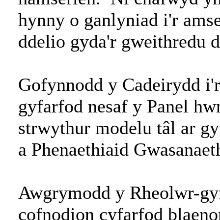
hynny o ganlyniad i'r ams
ddelio gyda'r gweithredu 
Gofynnodd y Cadeirydd i'
gyfarfod nesaf y Panel hw
strwythur modelu tâl ar g
a Phenaethiaid Gwasanaeth
Awgrymodd y Rheolwr-gyf
cofnodion cyfarfod blaeno