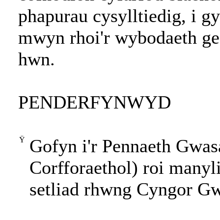
phapurau cysylltiedig, i g
mwyn rhoi'r wybodaeth gef
hwn.
PENDERFYNWYD
Ÿ
Gofyn i'r Pennaeth Gwa
Corfforaethol) roi manyl
setliad rhwng Cyngor G