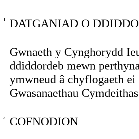
1
DATGANIAD O DDIDD
Gwnaeth y Cynghorydd Ieu
ddiddordeb mewn perthynas
ymwneud â chyflogaeth ei 
Gwasanaethau Cymdeithas
2
COFNODION