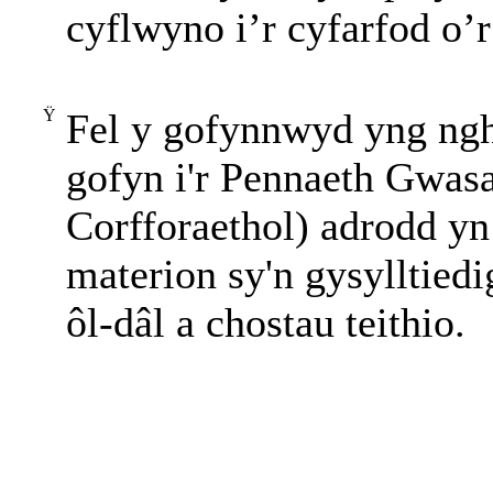
cyflwyno i’r cyfarfod o
Ÿ
Fel y gofynnwyd yng ngh
gofyn i'r Pennaeth Gwas
Corfforaethol) adrodd yn
materion sy'n gysylltiedi
ôl-dâl a chostau teithio.