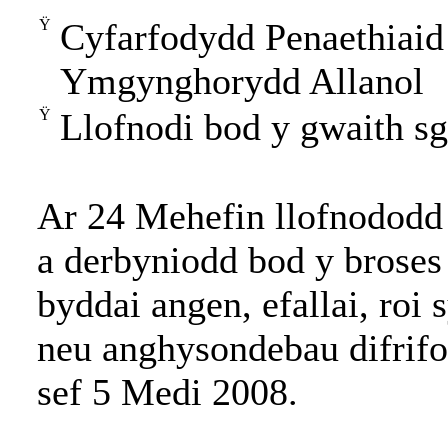
Ÿ
Cyfarfodydd Penaethiai
Ymgynghorydd Allanol
Ÿ
Llofnodi bod y gwaith sg
Ar 24 Mehefin llofnododd 
a derbyniodd bod y broses
byddai angen, efallai, ro
neu anghysondebau difrifo
sef 5 Medi 2008.