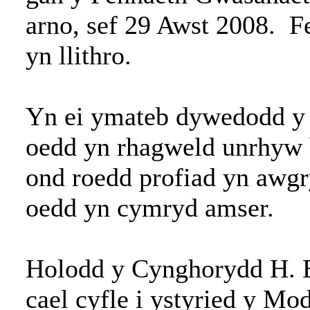
arno, sef 29 Awst 2008. Fe
yn llithro.
Yn ei ymateb dywedodd y
oedd yn rhagweld unrhyw 
ond roedd profiad yn awg
oedd yn cymryd amser.
Holodd y Cynghorydd H. E.
cael cyfle i ystyried y Mo