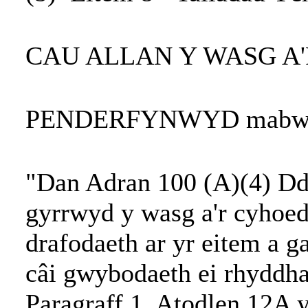
CAU ALLAN Y WASG A
PENDERFYNWYD mabwysia
"Dan Adran 100 (A)(4) Dd
gyrrwyd y wasg a'r cyhoedd
drafodaeth ar yr eitem a 
câi gwybodaeth ei rhyddh
Paragraff 1, Atodlen 12A y