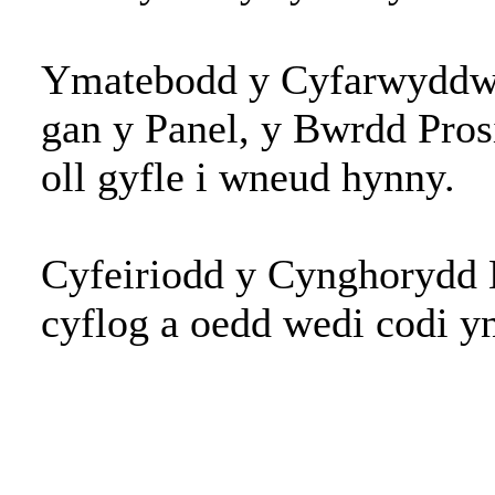
Ymatebodd y Cyfarwyddwr 
gan y Panel, y Bwrdd Pros
oll gyfle i wneud hynny.
Cyfeiriodd y Cynghorydd H
cyflog a oedd wedi codi y